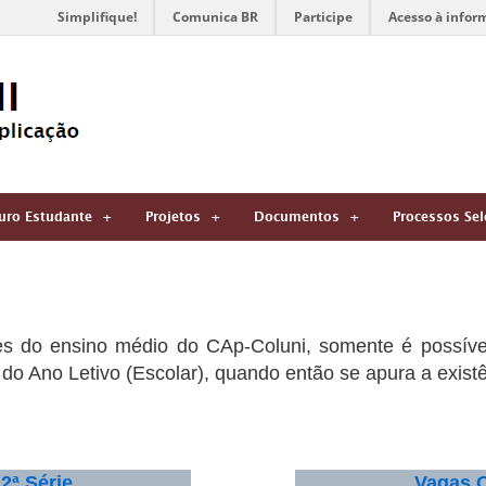
Simplifique!
Comunica BR
Participe
Acesso à infor
uro Estudante
Projetos
Documentos
Processos Sel
ies do ensino médio do CAp-Coluni, somente é possív
l do Ano Letivo (Escolar), quando então se apura a exist
2ª Série
Vagas O