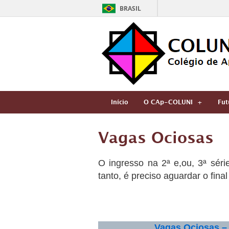
BRASIL
Início
O CAp-COLUNI
Fut
Vagas Ociosas
O ingresso na 2ª e,ou, 3ª sér
tanto, é preciso aguardar o fina
Vagas Ociosas – 