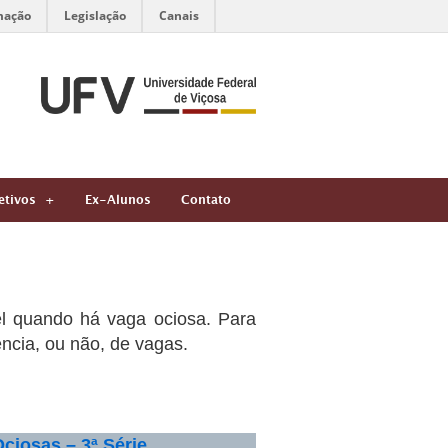
mação
Legislação
Canais
etivos
Ex-Alunos
Contato
el quando há vaga ociosa. Para
ência, ou não, de vagas.
ciosas – 3ª Série