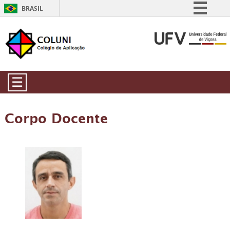
BRASIL
Simplifique!
Comunica BR
Participe
Acesso à informação
☰
Legislação
Canais
Corpo Docente