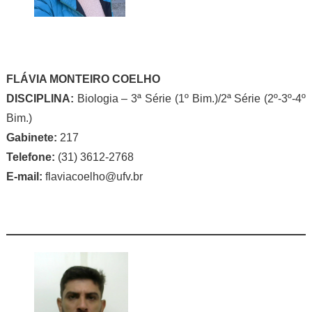
FLÁVIA MONTEIRO COELHO
DISCIPLINA:
Biologia – 3ª Série (1º Bim.)/2ª Série (2º-3º-4º
Bim.)
Gabinete:
217
Telefone:
(31) 3612-2768
E-mail:
flaviacoelho@ufv.br