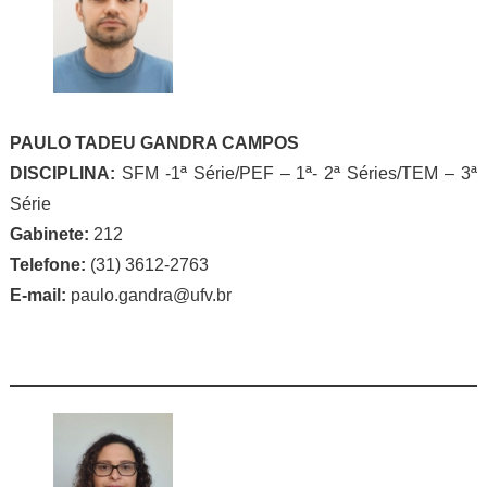
PAULO TADEU GANDRA CAMPOS
DISCIPLINA:
SFM -1ª Série/PEF – 1ª- 2ª Séries/TEM – 3ª
Série
Gabinete:
212
Telefone:
(31) 3612-2763
E-mail:
paulo.gandra@ufv.br