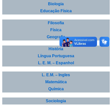
Biologia
Educação Física
Filosofia
Física
Geografia
História
Língua Portuguesa
L. E. M. – Espanhol
L. E.M. – Ingles
Matemática
Química
Sociologia