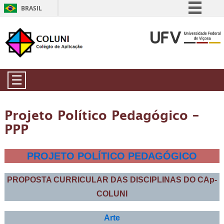
BRASIL
Simplifique!
Comunica BR
Participe
Acesso à informação
☰
Legislação
Canais
Projeto Político Pedagógico –
PPP
PROJETO POLÍTICO PEDAGÓGICO
PROPOSTA CURRICULAR DAS DISCIPLINAS DO CAp-
COLUNI
Arte