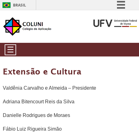
BRASIL
Simplifique!
Comunica BR
Participe
Acesso à informação
☰
Legislação
Canais
Extensão e Cultura
Valdênia Carvalho e Almeida – Presidente
Adriana Bitencourt Reis da Silva
Danielle Rodrigues de Moraes
Fábio Luiz Rigueira Simão