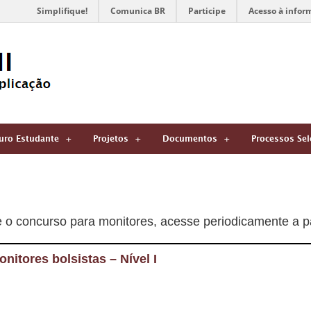
Simplifique!
Comunica BR
Participe
Acesso à infor
uro Estudante
Projetos
Documentos
Processos Sel
e o concurso para monitores, acesse periodicamente a
itores bolsistas – Nível I