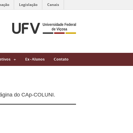
mação
Legislação
Canais
etivos
Ex-Alunos
Contato
 página do CAp-COLUNI.