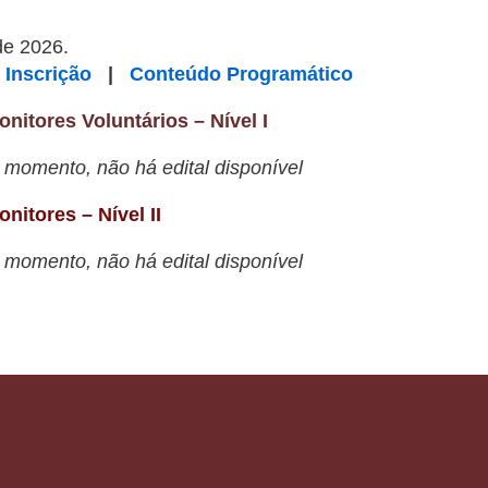
de 2026.
 Inscrição
|
Conteúdo Programático
itores Voluntários – Nível I
 momento, não há edital disponível
itores – Nível II
 momento, não há edital disponível