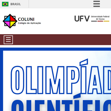
BRASIL
Simplifique!
Comunica BR
Participe
Acesso à informação
☰
Legislação
Canais