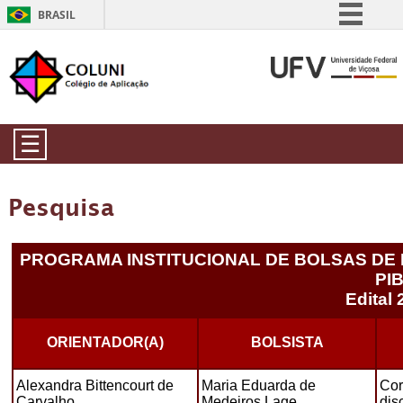
BRASIL
Simplifique!
Comunica BR
Participe
Acesso à informação
☰
Legislação
Canais
Pesquisa