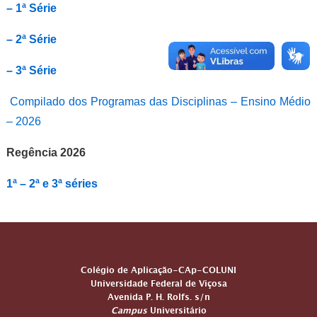
– 1ª Série
– 2ª Série
– 3ª Série
Compilado dos Programas das Disciplinas – Ensino Médio
– 2026
Regência 2026
1ª – 2ª e 3ª séries
ENDEREÇO
Colégio de Aplicação-CAp-COLUNI
Universidade Federal de Viçosa
Avenida P. H. Rolfs. s/n
Campus
Universitário