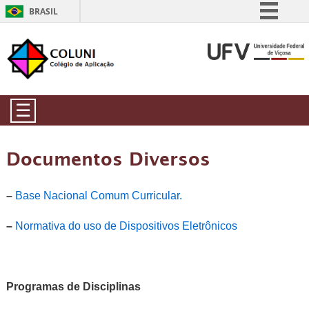
BRASIL
Simplifique!
Comunica BR
Participe
Acesso à informação
☰
Legislação
Canais
Documentos Diversos
–
Base Nacional Comum Curricular.
–
Normativa do uso de Dispositivos Eletrônicos
Programas de Disciplinas