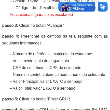
–
Gestão: 15268 – Universidade Federal de Viçosa
–
Código do Recolhimento:
28832-2 – Serviços
Educacionais (para taxas escolares)
passo 3:
Clicar no botão “Avançar”;
passo 4:
Preencher os campos da tela seguinte com as
seguintes informações:
–
Número de referência: matrícula do estudante
–
Vencimento: data do pagamento
–
CPF do contribuinte: CPF do estudante
–
Nome do contribuinte/recolhedor: nome do estudante
–
Valor Principal: valor EXATO a ser pago
–
Valor Total: valor EXATO a ser pago
passo 5:
Clicar no botão “Emitir GRU”;
passo 6:
Imprimir a GRU e efetuar o pagamento EM UMA